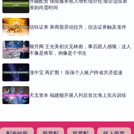
升融配资 保险服务收入增长现分化 险企适应新
准则尚需时间
信钰证券 券商股异动拉升，信达证券触及涨停
顺升网 王光美初次见林彪，事后跟人感慨：这人
不像是将军，倒像是个书生
涨中宝 再扩围！ 医保个人账户跨省共济提速
天戈资本 福建舰开展入列后首次海上实兵训练
配资炒股
股票配
股票配
线上股票