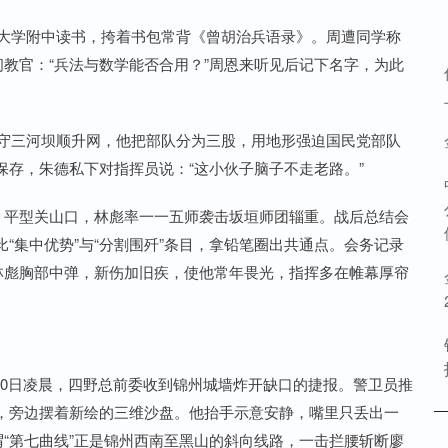
华大学附中读书，挎着书包常背《曾胡治兵语录》。周遭同学称
问教官：“兵法与数学能否合用？”周恩来听见后记下名字，为此
人守三河坝顺升网，他把部队分为三股，用地形强迫国民党部队
存，朱德私下对指挥员说：“这小伙子脑子不走老路。”
月，平型关山口，林彪率一一五师袭击坂垣师团辎重。战后总结会
“集中优势”与“分割围歼”条目，拿铅笔圈出共通点。会务记录
林彪胸部中弹，新伤加旧疾，使他常年畏光，指挥多在帷幕厚帘
0月10日凌晨，四野总前委收到锦州城墙炸开缺口的捷报。警卫员推
，旁边摆着新绘的三维沙盘。他抬手示意安静，嘴里只丢出一
谓“第七曲线”正是锦州西南至黑山的斜向线路，一击拦腰斩断廖