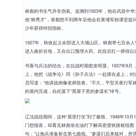
林彪的书生气并非伪装。追溯到1923年，他在武昌中
他“林秀才”，谁都想不到两年后他会在黄埔军校课堂提
少年获得特招指标。
1927年，秋收起义余部进入大埔山区。林彪带七百余
进入曲折谷地，又在出口预埋火药。此役后红一师得以保
书香与兵法的结合，在抗战时期愈发明显。1937年9
上，他把《战争论》同《孙子兵法》一起摆在桌上，对比
员写道：“他讲战例像老师批卷。”不久，平型关夜行军
的屋内完成，自此落下“黑屋子里的参谋长”绰号。
辽沈战役期间，这种“屋里打仗”到了极致。1948年1
门想报喜，却看见林彪坐在油灯下解高密度铁路枢纽图
句：“让炮兵准备射击第七曲线。”参谋们后来核对，所