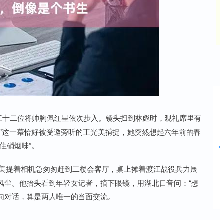
沪深300
4694.44
42%
43.13
0.93%
上，三十二位将帅胸佩红星依次步入。镜头扫到林彪时，观礼席里有
”这一幕恰好被受邀旁听的王光美捕捉，她突然想起六年前的春
住硝烟味”。
王光美提着相机急匆匆赶到二楼会客厅，桌上摊着渡江战役兵力展
风尘。他抬头看到年轻女记者，摘下眼镜，用湖北口音问：“想
一句对话，算是两人唯一的当面交流。