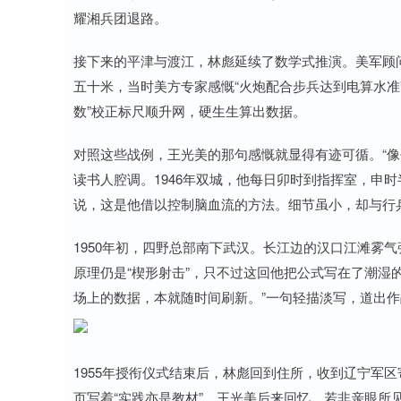
耀湘兵团退路。
接下来的平津与渡江，林彪延续了数学式推演。美军顾
五十米，当时美方专家感慨“火炮配合步兵达到电算水准
数”校正标尺顺升网，硬生生算出数据。
对照这些战例，王光美的那句感慨就显得有迹可循。“像
读书人腔调。1946年双城，他每日卯时到指挥室，申
说，这是他借以控制脑血流的方法。细节虽小，却与行
1950年初，四野总部南下武汉。长江边的汉口江滩雾
原理仍是“楔形射击”，只不过这回他把公式写在了潮湿
场上的数据，本就随时间刷新。”一句轻描淡写，道出
1955年授衔仪式结束后，林彪回到住所，收到辽宁军
页写着“实践亦是教材”。王光美后来回忆，若非亲眼所