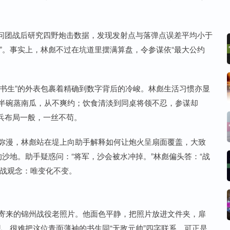
问团战后研究四野炮击数据，发现发射点与落弹点误差平均小于
”。事实上，林彪不过在坑道里摆满算盘，令参谋依“最大公约
书生”的外表包裹着精确到数字背后的冷峻。林彪生活习惯亦显
时半碗蒸南瓜，从不爽约；饮食清淡到同桌将领不忍，参谋却
兵布局一般，一丝不苟。
气弥漫，林彪站在堤上向助手解释如何让炮火呈扇面覆盖，大致
的沙地。助手疑惑问：“将军，沙会被水冲掉。”林彪偏头答：“战
作战观念：唯变化不变。
区寄来的锦州战役老照片。他面色平静，把照片放进文件夹，扉
见，很难把这位青面薄袖的书生同“无敌元帅”四字联系。可正是