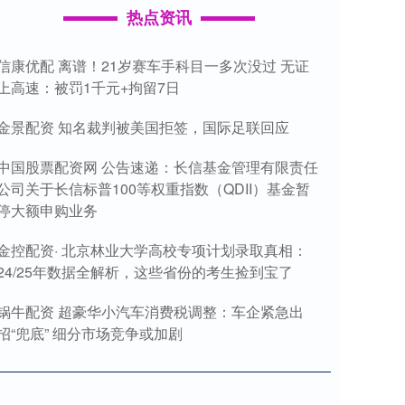
热点资讯
信康优配 离谱！21岁赛车手科目一多次没过 无证
上高速：被罚1千元+拘留7日
金景配资 知名裁判被美国拒签，国际足联回应
中国股票配资网 公告速递：长信基金管理有限责任
公司关于长信标普100等权重指数（QDII）基金暂
停大额申购业务
金控配资· 北京林业大学高校专项计划录取真相：
24/25年数据全解析，这些省份的考生捡到宝了
锅牛配资 超豪华小汽车消费税调整：车企紧急出
招“兜底” 细分市场竞争或加剧