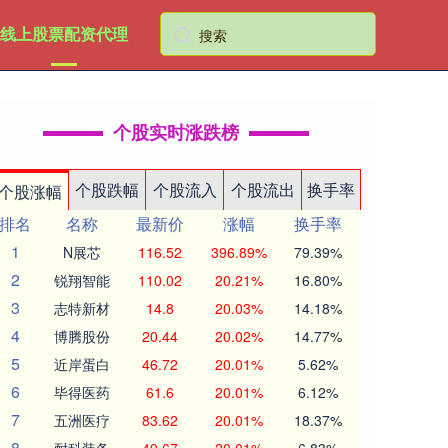
线上股票配资代理
个股实时涨跌榜
个股跌幅
个股流入
个股流出
换手率
个股涨幅
排名
名称
最新价
涨幅
换手率
1
N展芯
116.52
396.89%
79.39%
2
锐翔智能
110.02
20.21%
16.80%
3
志特新材
14.8
20.03%
14.18%
4
博腾股份
20.44
20.02%
14.77%
5
近岸蛋白
46.72
20.01%
5.62%
6
毕得医药
61.6
20.01%
6.12%
7
五洲医疗
83.62
20.01%
18.37%
8