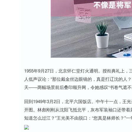
深证成指
14311.01
8
1.02%
200.89
1.
1955年9月27日，北京怀仁堂灯火通明。授衔典礼
人低声议论：“那位戴金丝边眼镜的，真是打辽沈的人？
天——两幅场景前后叠印顺升网，令她感叹“书卷气遮不
回到1949年3月2日，北平六国饭店。中午十一点，
开图。林彪刚刚从沈阳飞抵北平，灰布军装袖口还带着
知道怎么过江？”王光美不由脱口：“您真是林师长？”