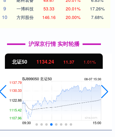
耐科装备
49.67
20.01%
6.83%
9
一博科技
53.33
20.01%
17.26%
10
方邦股份
146.16
20.00%
7.68%
沪深京行情 实时轮播
北证50
1134.24
创业
11.37
1.01%