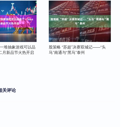
有一堆抽象游戏可以品
股策略 “苏超”决赛双城记——“头
m二月新品节火热开启
马”南通与“黑马”泰州
相关评论