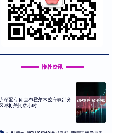
推荐资讯
泸深配 伊朗宣布霍尔木兹海峡部分
区域将关闭数小时
​迪时策略 博彩股延续近期涨势 新濠国际发展涨