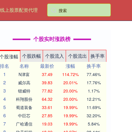
线上股票配资代理
个股实时涨跌榜
个股跌幅
个股流入
个股流出
换手率
个股涨幅
排名
名称
最新价
涨幅
换手率
1
N津富
37.49
114.72%
77.46%
2
威尔高
39.83
20.01%
17.76%
3
锴威特
77.82
20.00%
1.17%
4
科翔股份
64.32
20.00%
12.21%
5
蜀道装备
33.61
19.99%
11.69%
6
中巨芯
27.85
19.99%
32.20%
7
广哈通信
19.03
19.99%
5.84%
8