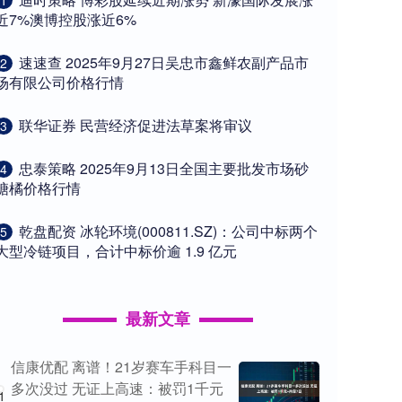
1
近7%澳博控股涨近6%
​速速查 2025年9月27日吴忠市鑫鲜农副产品市
2
场有限公司价格行情
​联华证券 民营经济促进法草案将审议
3
​忠泰策略 2025年9月13日全国主要批发市场砂
4
糖橘价格行情
​乾盘配资 冰轮环境(000811.SZ)：公司中标两个
5
大型冷链项目，合计中标价逾 1.9 亿元
最新文章
信康优配 离谱！21岁赛车手科目一
多次没过 无证上高速：被罚1千元
1