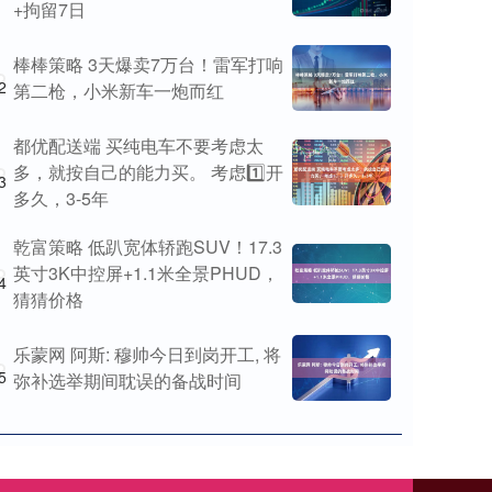
+拘留7日
棒棒策略 3天爆卖7万台！雷军打响
2
第二枪，小米新车一炮而红
都优配送端 买纯电车不要考虑太
多，就按自己的能力买。 考虑1️⃣开
3
多久，3-5年
乾富策略 低趴宽体轿跑SUV！17.3
英寸3K中控屏+1.1米全景PHUD，
4
猜猜价格
乐蒙网 阿斯: 穆帅今日到岗开工, 将
5
弥补选举期间耽误的备战时间