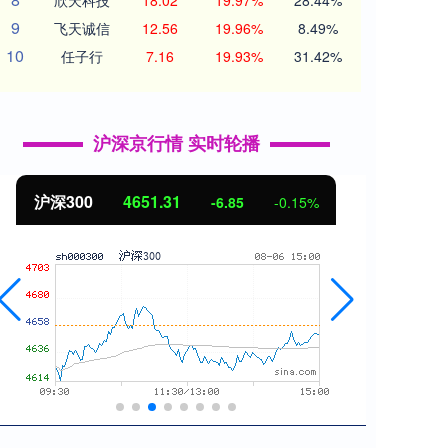
欣天科技
18.02
19.97%
28.44%
9
飞天诚信
12.56
19.96%
8.49%
10
任子行
7.16
19.93%
31.42%
沪深京行情 实时轮播
沪深300
4651.31
北证
-6.85
-0.15%