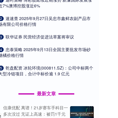
1
近7%澳博控股涨近6%
​速速查 2025年9月27日吴忠市鑫鲜农副产品市
2
场有限公司价格行情
​联华证券 民营经济促进法草案将审议
3
​忠泰策略 2025年9月13日全国主要批发市场砂
4
糖橘价格行情
​乾盘配资 冰轮环境(000811.SZ)：公司中标两个
5
大型冷链项目，合计中标价逾 1.9 亿元
最新文章
信康优配 离谱！21岁赛车手科目一
多次没过 无证上高速：被罚1千元
1