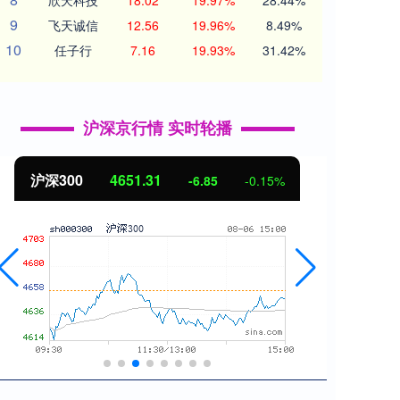
欣天科技
18.02
19.97%
28.44%
9
飞天诚信
12.56
19.96%
8.49%
10
任子行
7.16
19.93%
31.42%
沪深京行情 实时轮播
北证50
1122.88
创业
3.42
0.30%