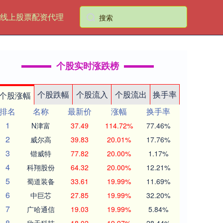
线上股票配资代理
个股实时涨跌榜
个股跌幅
个股流入
个股流出
换手率
个股涨幅
排名
名称
最新价
涨幅
换手率
1
N津富
37.49
114.72%
77.46%
2
威尔高
39.83
20.01%
17.76%
3
锴威特
77.82
20.00%
1.17%
4
科翔股份
64.32
20.00%
12.21%
5
蜀道装备
33.61
19.99%
11.69%
6
中巨芯
27.85
19.99%
32.20%
7
广哈通信
19.03
19.99%
5.84%
8