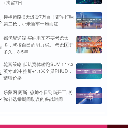
+拘留7日
棒棒策略 3天爆卖7万台！雷军打响
2
第二枪，小米新车一炮而红
都优配送端 买纯电车不要考虑太
多，就按自己的能力买。 考虑1️⃣开
3
多久，3-5年
乾富策略 低趴宽体轿跑SUV！17.3
英寸3K中控屏+1.1米全景PHUD，
4
猜猜价格
乐蒙网 阿斯: 穆帅今日到岗开工, 将
5
弥补选举期间耽误的备战时间