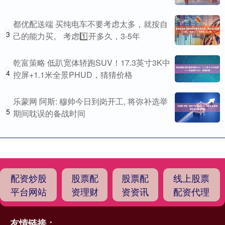
都优配送端 买纯电车不要考虑太多，就按自
3
己的能力买。 考虑1️⃣开多久，3-5年
乾富策略 低趴宽体轿跑SUV！17.3英寸3K中
4
控屏+1.1米全景PHUD，猜猜价格
乐蒙网 阿斯: 穆帅今日到岗开工, 将弥补选举
5
期间耽误的备战时间
配资炒股
股票配
股票配
线上股票
平台网站
资理财
资资讯
配资代理
友情链接：