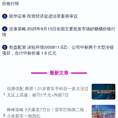
价格行情
​联华证券 民营经济促进法草案将审议
3
​忠泰策略 2025年9月13日全国主要批发市场砂糖橘价格行
4
情
​乾盘配资 冰轮环境(000811.SZ)：公司中标两个大型冷链
5
项目，合计中标价逾 1.9 亿元
最新文章
信康优配 离谱！21岁赛车手科目一多次没过
1
无证上高速：被罚1千元+拘留7日
棒棒策略 3天爆卖7万台！雷军打响第二枪，
2
小米新车一炮而红