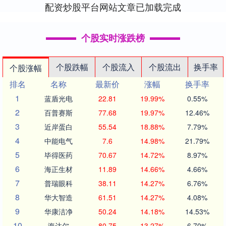
配资炒股平台网站文章已加载完成
个股实时涨跌榜
个股跌幅
个股流入
个股流出
换手率
个股涨幅
排名
名称
最新价
涨幅
换手率
1
蓝盾光电
22.81
19.99%
0.55%
2
百普赛斯
77.68
19.97%
12.46%
3
近岸蛋白
55.54
18.88%
7.79%
4
中能电气
7.6
14.98%
21.79%
5
毕得医药
70.67
14.72%
8.97%
6
海正生材
11.89
14.66%
4.66%
7
普瑞眼科
38.11
14.27%
6.76%
8
华大智造
61.51
14.27%
4.08%
9
华康洁净
50.24
14.18%
14.53%
10
海达尔
80.75
13.27%
6.70%