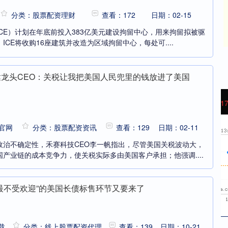
分类：股票配资理财
查看：172
日期：02-15
CE）计划在年底前投入383亿美元建设拘留中心，用来拘留拟被驱
CE将收购16座建筑并改造为区域拘留中心，每处可....
达龙头CEO：关税让我把美国人民兜里的钱放进了美国
沪深300
4705.63
97%
54.32
1.17%
官网
分类：股票配资资讯
查看：129
日期：02-11
政治不确定性，禾赛科技CEO李一帆指出，尽管美国关税波动大，
产业链的成本竞争力，使关税实际多由美国客户承担；他强调....
“最不受欢迎”的美国长债标售环节又要来了
载
分类：线上股票配资代理
查看：139
日期：10-21