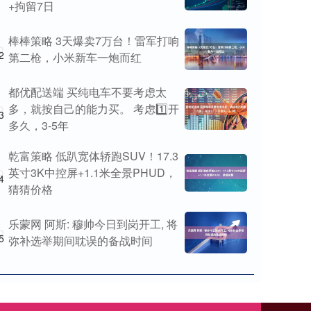
+拘留7日
棒棒策略 3天爆卖7万台！雷军打响
2
第二枪，小米新车一炮而红
都优配送端 买纯电车不要考虑太
多，就按自己的能力买。 考虑1️⃣开
3
多久，3-5年
乾富策略 低趴宽体轿跑SUV！17.3
英寸3K中控屏+1.1米全景PHUD，
4
猜猜价格
乐蒙网 阿斯: 穆帅今日到岗开工, 将
5
弥补选举期间耽误的备战时间