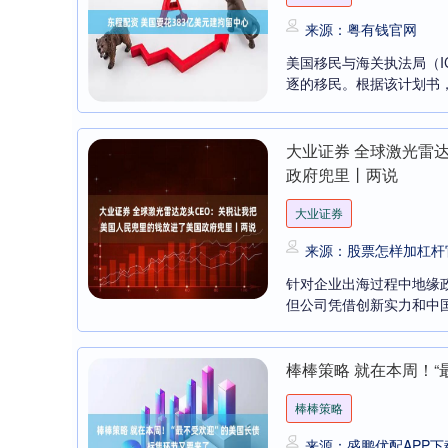
来源：粤有钱官网
美国移民与海关执法局（I
逐的移民。根据该计划书，I
大业证券 全球激光雷
政府兜里丨两说
深证成指
14387.72
9
0.83%
277.60
1.
大业证券
来源：股票怎样加杠杆
针对企业出海过程中地缘
但公司凭借创新实力和中国
棒棒策略 就在本周！
棒棒策略
来源：盛鹏优配APP下