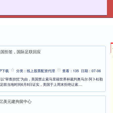
资炒股平台网站
股票配资理财
股票配资资讯
美国拒签，国际足联回应
P下载
分类：线上股票配资代理
查看：135
日期：07-06
，以“审查担忧”为由，美国禁止索马里籍世界杯裁判奥马尔·阿卜杜勒
足联当地时间6月8日证实，美国于上周末拒绝让索....
3亿美元建拘留中心