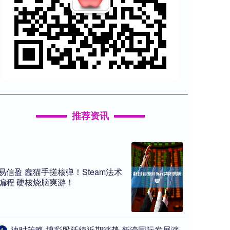
推荐资讯
易信盈 蠢猫手搓核弹！Steam法术
编程 硬核烧脑爽游！
​迪时策略 博彩股延续近期涨势 新濠国际发展涨