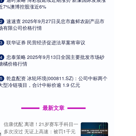
1
近7%澳博控股涨近6%
​速速查 2025年9月27日吴忠市鑫鲜农副产品市
2
场有限公司价格行情
​联华证券 民营经济促进法草案将审议
3
​忠泰策略 2025年9月13日全国主要批发市场砂
4
糖橘价格行情
​乾盘配资 冰轮环境(000811.SZ)：公司中标两个
5
大型冷链项目，合计中标价逾 1.9 亿元
最新文章
信康优配 离谱！21岁赛车手科目一
多次没过 无证上高速：被罚1千元
1