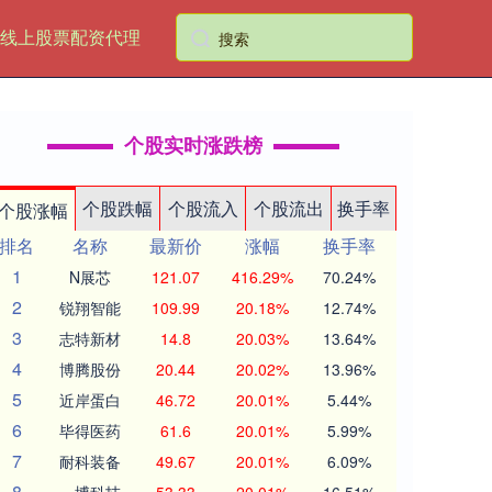
线上股票配资代理
个股实时涨跌榜
个股跌幅
个股流入
个股流出
换手率
个股涨幅
排名
名称
最新价
涨幅
换手率
1
N展芯
121.07
416.29%
70.24%
2
锐翔智能
109.99
20.18%
12.74%
3
志特新材
14.8
20.03%
13.64%
4
博腾股份
20.44
20.02%
13.96%
5
近岸蛋白
46.72
20.01%
5.44%
6
毕得医药
61.6
20.01%
5.99%
7
耐科装备
49.67
20.01%
6.09%
8