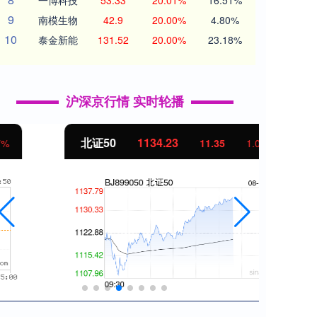
一博科技
53.33
20.01%
16.51%
9
南模生物
42.9
20.00%
4.80%
10
泰金新能
131.52
20.00%
23.18%
沪深京行情 实时轮播
北证50
1134.23
创业
11.35
1.01%