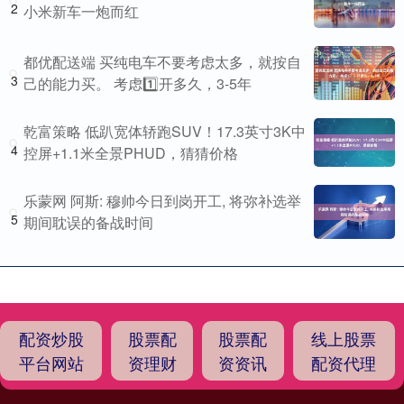
2
小米新车一炮而红
都优配送端 买纯电车不要考虑太多，就按自
3
己的能力买。 考虑1️⃣开多久，3-5年
乾富策略 低趴宽体轿跑SUV！17.3英寸3K中
4
控屏+1.1米全景PHUD，猜猜价格
乐蒙网 阿斯: 穆帅今日到岗开工, 将弥补选举
5
期间耽误的备战时间
配资炒股
股票配
股票配
线上股票
平台网站
资理财
资资讯
配资代理