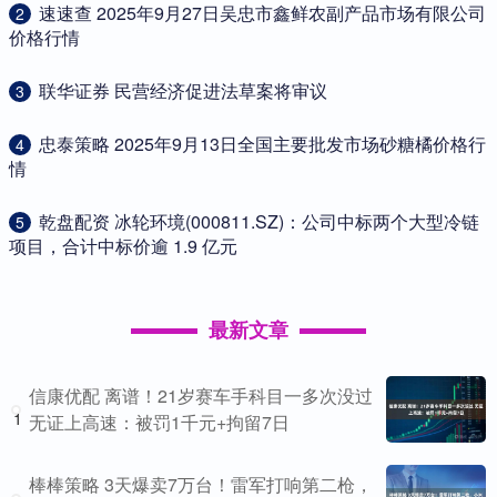
​速速查 2025年9月27日吴忠市鑫鲜农副产品市场有限公司
2
价格行情
​联华证券 民营经济促进法草案将审议
3
​忠泰策略 2025年9月13日全国主要批发市场砂糖橘价格行
4
情
​乾盘配资 冰轮环境(000811.SZ)：公司中标两个大型冷链
5
项目，合计中标价逾 1.9 亿元
最新文章
信康优配 离谱！21岁赛车手科目一多次没过
1
无证上高速：被罚1千元+拘留7日
棒棒策略 3天爆卖7万台！雷军打响第二枪，